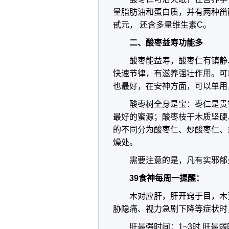
量脂肪油和蛋白质，并有两种甾
甙元， 还含多量维生素C。
二、酸枣益寿
功能
多
酸枣能益寿，酸枣仁有镇静
快速节律，有滋养强壮作用。可
也最好，在安神方面，可以单用
酸枣树全身是宝：枣仁是贵
最好的蜜源；酸枣枝干木质坚硬
的不同分为酸枣仁、炒酸枣仁、
燥处。
需要注意的是，凡有实邪郁
39食神每周一提醒：
木对应肝，肝开窍于目，木
胁隐痛、视力急剧下降等症状时
肝最强时间：1~3时 肝最弱