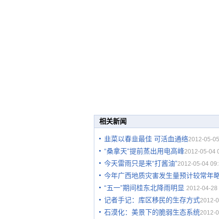
相关新闻
韭菜以春韭最佳 可活血通络
2012-05-05
“桑拿天”提前蒸出用电高峰
2012-05-04 
今天雷雨只是来“打酱油”
2012-05-04 09:
今年广西地质灾害发生量预计较常年
“五一”期间桂东北降雨明显
2012-04-28 
记者手记：库区移民的生存方式
2012-0
石漠化：美景下的脆弱生态系统
2012-0