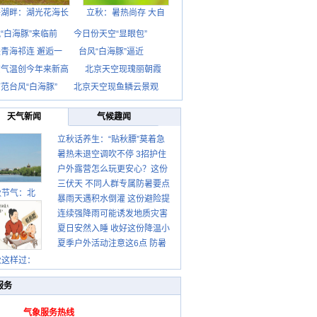
海湖畔：湖光花海长
立秋：暑热尚存 大自
“白海豚”来临前
今日份天空“显眼包”
青海祁连 邂逅一
台风“白海豚”逼近
京气温创今年来新高
北京天空现瑰丽朝霞
范台风“白海豚”
北京天空现鱼鳞云景观
天气新闻
气候趣闻
立秋话养生：“贴秋膘”莫着急
暑热未退空调吹不停 3招护住
先清暑再防燥
户外露营怎么玩更安心？这份
肩颈不酸痛
三伏天 不同人群专属防暑要点
攻略请收好
秋节气：北
暴雨天遇积水倒灌 这份避险提
请收好
连续强降雨可能诱发地质灾害
示请收好
夏日安然入睡 收好这份降温小
这些前兆要知道
夏季户外活动注意这6点 防暑
贴士
健身两不误
秋这样过：
服务
气象服务热线