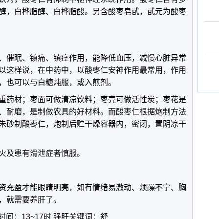
醇，白桦脂醇、白桦脂酸。另含酸枣皂甙，甙元为酸枣
、催眠、镇痛、镇痉作用，能降低血压，减慢心脏异常
以这样说，在中药中，以酸枣仁安神作用最常用，作用
，也可以与白糖炖服，或入煎剂。
重药材；枣面可做清凉饮料；枣壳可做活性炭；枣花是
、耐磨，是制做农具的好材料。而酸枣仁根据炮制方法
朱砂制酸枣仁，炮制后贮干燥容器内，密闭，置阴凉干
火及患有滑泄症者慎服。
资充盈才能眼睛明亮，如有情绪易激动、烦躁不宁、胸
，就需要养肝了。
时间：13~17时 强肝关键词：舒