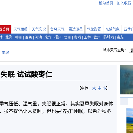
设为首页
加入收藏
西首页
天气预报
天气实况
台风天气
雷达卫星
气象影视
东盟气象
四季
林
|
北海
|
柳州
|
百色
|
河池
|
来宾
|
梧州
|
贺州
|
贵港
|
玉林
|
钦州
|
防城港
|
崇左
城市天气查询：
>
美容
失眠 试试酸枣仁
大
中
【字体：
小
】
季气压低、湿气重，失眠很正常。其实夏季失眠对身体
，虽不提倡让人贪睡，但也要“养好”睡眠，以免为秋冬