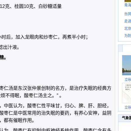
青
12克、桂圆10克、白砂糖适量
台风
走进
；
北
为防
半小时后，加入龙眼肉和炒枣仁，再煮半小时；
滤出汁液。
精。
立
枣仁汤是东汉张仲景创制的名方，是治疗失眠的经典方
烦不得眠，酸枣仁汤主之。” 。
，中医认为，酸枣仁性平味甘，归心、脾、肝、胆经，
立
酸枣仁是中医常用的治失眠的要药，有养心安神，益阴
气象
，都有催眠作用。
认为，酸枣仁有抑制中枢神经系统作用。酸枣仁含有多