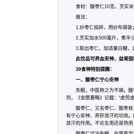
食材：酸枣仁10克、芡实米
做法：
1.炒枣仁捣碎，用纱布袋装
2.芡实加水500毫升，煮
3.取出枣仁，加适量白糖，
此饮品可养血安神、益肾固
39食神特别提醒：
一、酸枣仁宁心安神
失眠，中医称之为不寐。酸
剂，《金匮要略》记载：“虚劳虚
酸枣仁，又名枣仁、酸枣核
有宁心安神、养肝敛汗的功效。
敛汗的作用。不论生用还是熟用
酸枣仁可治失眠，在营养学