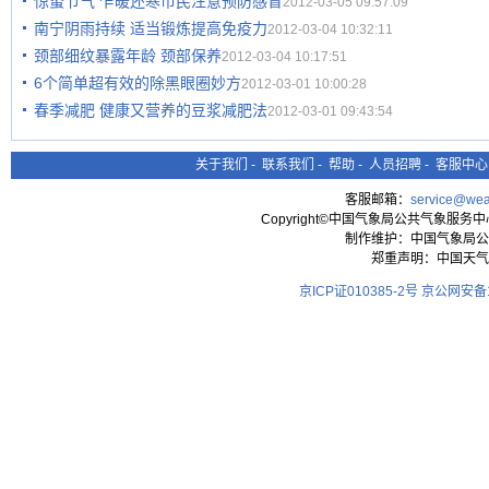
惊蛰节气 乍暖还寒市民注意预防感冒
2012-03-05 09:57:09
南宁阴雨持续 适当锻炼提高免疫力
2012-03-04 10:32:11
颈部细纹暴露年龄 颈部保养
2012-03-04 10:17:51
6个简单超有效的除黑眼圈妙方
2012-03-01 10:00:28
春季减肥 健康又营养的豆浆减肥法
2012-03-01 09:43:54
关于我们
-
联系我们
-
帮助
-
人员招聘
-
客服中心
客服邮箱：
service@wea
Copyright©中国气象局公共气象服务中心 All
制作维护：中国气象局公
郑重声明：中国天气
京ICP证010385-2号
京公网安备11