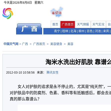
今天是
2026年8月8日
星期六
首页
广西首页
天气预报
天气实况
台
南宁
|
桂林
|
北海
|
柳州
|
百色
|
河池
|
来宾
|
中国天气网
>
广西
>
广西首页
>
美容健身
>
美容
淘米水洗出好肌肤 靠谱
2012-03-10 10:58:56 来源：
腾讯女性
女人对护肤的追求是永不停止的，尤其是“纯天然”，
对护肤品中的防腐剂、色素、香料等有抵触感后，都会去追
真的那么靠谱么？