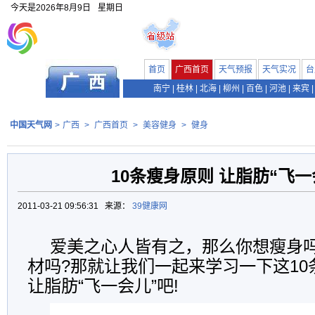
今天是
2026年8月9日
星期日
首页
广西首页
天气预报
天气实况
台
南宁
|
桂林
|
北海
|
柳州
|
百色
|
河池
|
来宾
|
中国天气网
>
广西
>
广西首页
>
美容健身
>
健身
10条瘦身原则 让脂肪“飞一
2011-03-21 09:56:31 来源：
39健康网
爱美之心人皆有之，那么你想瘦身吗
材吗?那就让我们一起来学习一下这1
让脂肪“飞一会儿”吧!