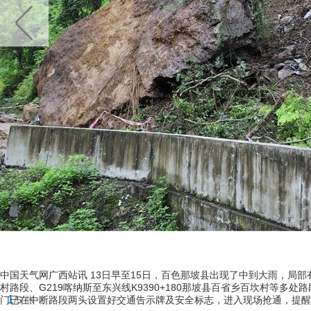
中国天气网广西站讯 13日早至15日，百色那坡县出现了中到大雨，局部有暴
村路段、G219喀纳斯至东兴线K9390+180那坡县百省乡百坎村等
1
门已在中断路段两头设置好交通告示牌及安全标志，进入现场抢通，提醒往百
/5 张