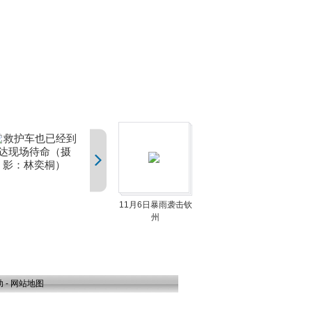
11月6日暴雨袭击钦
州
助
-
网站地图