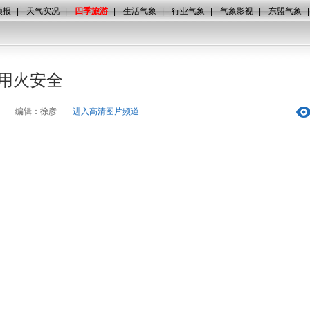
预报
|
天气实况
|
四季旅游
|
生活气象
|
行业气象
|
气象影视
|
东盟气象
用火安全
编辑：徐彦
进入高清图片频道