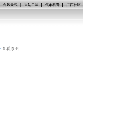
|
台风天气
|
雷达卫星
|
气象科普
|
广西社区
查看原图
消防官兵正在控制现场（摄