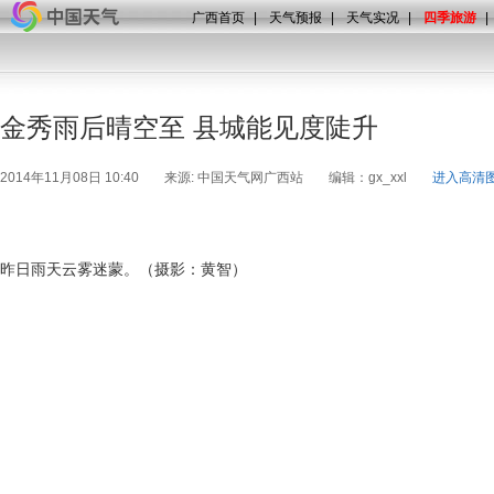
广西首页
|
天气预报
|
天气实况
|
四季旅游
|
金秀雨后晴空至 县城能见度陡升
2014年11月08日 10:40
来源: 中国天气网广西站
编辑：gx_xxl
进入高清
昨日雨天云雾迷蒙。（摄影：黄智）