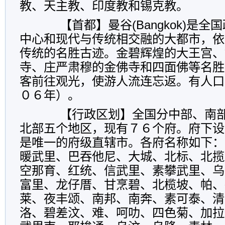
教、天主教、印度教和锡克教。
【首都】曼谷(Bangkok)是全
中心和现代与传统相交融的大都市，依
传统的名胜古迹。金碧辉煌的大王宫、
寺、庄严肃穆的金佛寺和四面佛等名胜
客前往观光，使游人流连忘返。有人口
０６年）。
【行政区划】全国分中部、南部
北部五个地区，现有７６个府。府下设
是唯一的府级直辖市。各府名称如下：
暖武里、巴吞他尼、大城、北标、北揽
空那育、红统、信武里、素攀武里、乌
富里、龙仔厝、甘烹碧、北榄坡、帕、
莱、夜丰颂、南邦、南奔、素可泰、清
洛、碧差汶、难、呵叻、四色菊、加拉