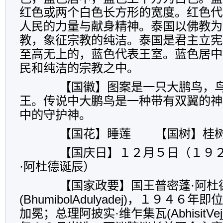
红色或两个白色长方形的宽度。红色代
人民的力量与献身精神。泰国以佛教为
教，象征宗教的纯洁。泰国是君主立宪
至高无上的，蓝色代表王室。蓝色居中
民和纯洁的宗教之中。
【国徽】图案是一只大鹏鸟，鸟
王。传说中大鹏鸟是一种带有双翼的神
中的守护神。
【国花】睡莲 【国树】桂
【国庆日】１２月５日（１９２
·阿杜德诞辰）
【国家政要】国王普密蓬·阿杜
(BhumibolAdulyadej)，１９４
加冕；总理阿披实·维乍集瓦(AbhisitVej