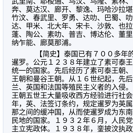
武里南、耶梭通、乌汶、乌隆、素林、
奔、莫达汉、廊开、黎逸、玛哈沙拉堪
竹汶、春武里、罗勇、达叻、巴蜀、叻
达、甲米、北大年、宋卡、沙敦、也拉
蓬、陶公、素叻、普吉、博达伦、董里
纳乍能、廊莫那浦。
【简史】泰国已有７００多年的
暹罗。公元１２３８年建立了素可泰王
统一的国家。先后经历了素可泰王朝、
王朝和曼谷王朝。从１６世纪起，先后
兰、英国和法国等殖民主义者的入侵。
王朝五世王大量吸收西方经验进行社会
年，英、法签订条约，规定暹罗为英属
那之间的缓冲国，从而使暹罗成为东南
民地的国家。１９３２年６月，人民党
主立宪政体。１９３８年，銮披汶执政