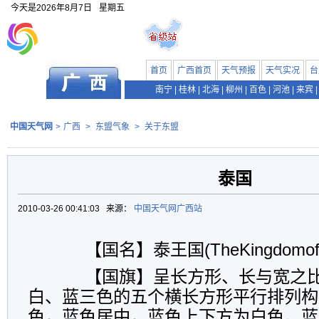
今天是
2026年8月7日
星期五
首页
广西首页
天气预报
天气实况
台
南宁
|
桂林
|
北海
|
柳州
|
百色
|
河池
|
来宾
|
中国天气网
>
广西
>
东盟气象
>
关于东盟
泰国
2010-03-26 00:41:03 来源：
中国天气网广西站
【国名】泰王国(TheKingdomofTh
【国旗】呈长方形、长与宽之比
白、蓝三色的五个横长方形平行排列构
色，蓝色居中，蓝色上下方为白色。蓝