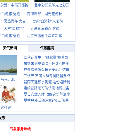
西永新：中稻开镰抢
北京彩虹云隙光七彩云
“白海豚”逼近
青海湖畔：湖光花海长
：暑热尚存 大自
台风“白海豚”来临前
份天空“显眼包”
走进青海祁连 邂逅一
“白海豚”逼近
北京气温创今年来新高
天气新闻
气候趣闻
立秋话养生：“贴秋膘”莫着急
暑热未退空调吹不停 3招护住
先清暑再防燥
户外露营怎么玩更安心？这份
肩颈不酸痛
三伏天 不同人群专属防暑要点
攻略请收好
秋节气：北
暴雨天遇积水倒灌 这份避险提
请收好
连续强降雨可能诱发地质灾害
示请收好
夏日安然入睡 收好这份降温小
这些前兆要知道
夏季户外活动注意这6点 防暑
贴士
健身两不误
秋这样过：
服务
气象服务热线