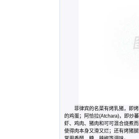
菲律宾的名菜有烤乳猪，即烤小猪(d
的鸡蛋；阿恰拉(Atchara)，即
虾、鸡肉、猪肉和可可混合烧煮而成
使得肉本身又滑又烂；还有烤猪腿(Cri
常用香醋、糖、辣椒等调味。