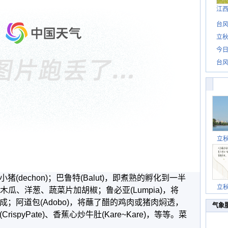
江
台风
立秋
今日
台风
立
echon)；巴鲁特(Balut)，即煮熟的孵化到一半
立
炒蕃木瓜、洋葱、蔬菜片加胡椒；鲁必亚(Lumpia)，将
；阿道包(Adobo)，将蘸了醋的鸡肉或猪肉焖透，
气象
spyPate)、香蕉心炒牛肚(Kare~Kare)，等等。菜