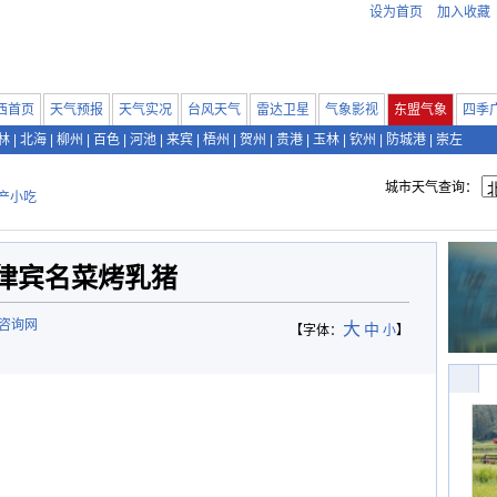
设为首页
加入收藏
西首页
天气预报
天气实况
台风天气
雷达卫星
气象影视
东盟气象
四季
林
|
北海
|
柳州
|
百色
|
河池
|
来宾
|
梧州
|
贺州
|
贵港
|
玉林
|
钦州
|
防城港
|
崇左
城市天气查询：
产小吃
律宾名菜烤乳猪
际咨询网
大
中
【字体：
小
】