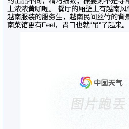
的出品不同，精巧细致；檬要则不是寻
上浓浓黄咖喱。 餐厅的厢壁上有越南风
越南服装的服务生，越南民间丝竹的背
南菜馆更有Feel，胃口也就“吊”了起来。