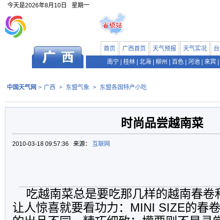
今天是
2026年8月10日
星期一
首页
广西首页
天气预报
天气实况
台
南宁
|
桂林
|
北海
|
柳州
|
百色
|
河池
|
来宾
|
中国天气网
>
广西
>
东盟气象
>
东盟各国特产小吃
时尚品尝越南菜
2010-03-18 09:57:36 来源：
互联网
吃越南菜总是要吃那几样的越南春卷
让人惊喜就要看功力：MINI SIZE的