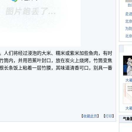
台
走进
北
为防
北
。人们将经过浸泡的大米、糯米或紫米加些鱼肉，有时
竹筒内，并用芭蕉叶封口，放在炭火上烧烤，竹筒变焦
根长条饭上粘着一层竹膜，其味道清香可口，别具一番
大
大
【
收藏此页
】 【
打印
】
气象