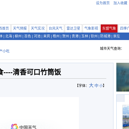
设为首页
加入收藏
西首页
天气预报
天气实况
台风天气
雷达卫星
气象影视
东盟气象
四季
林
|
北海
|
柳州
|
百色
|
河池
|
来宾
|
梧州
|
贺州
|
贵港
|
玉林
|
钦州
|
防城港
|
崇左
城市天气查询：
产小吃
----清香可口竹筒饭
大
中
【字体：
小
】