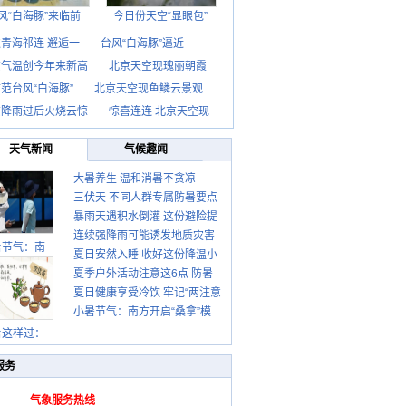
风“白海豚”来临前
今日份天空“显眼包”
青海祁连 邂逅一
台风“白海豚”逼近
京气温创今年来新高
北京天空现瑰丽朝霞
范台风“白海豚”
北京天空现鱼鳞云景观
京降雨过后火烧云惊
惊喜连连 北京天空现
天气新闻
气候趣闻
大暑养生 温和消暑不贪凉
三伏天 不同人群专属防暑要点
暴雨天遇积水倒灌 这份避险提
请收好
连续强降雨可能诱发地质灾害
示请收好
暑节气：南
夏日安然入睡 收好这份降温小
这些前兆要知道
夏季户外活动注意这6点 防暑
贴士
夏日健康享受冷饮 牢记“两注意
健身两不误
小暑节气：南方开启“桑拿”模
一控制”
式 北方陆续进入雨季
暑这样过：
服务
气象服务热线