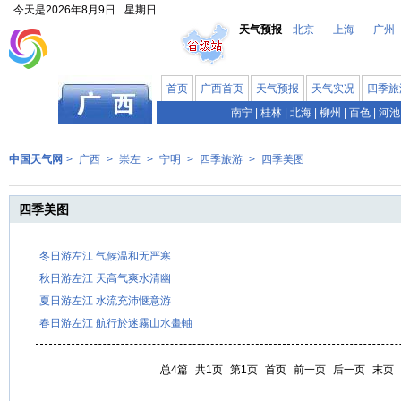
今天是
2026年8月9日
星期日
天气预报
北京
上海
广州
首页
广西首页
天气预报
天气实况
四季旅
南宁
|
桂林
|
北海
|
柳州
|
百色
|
河池
中国天气网
>
广西
>
崇左
>
宁明
>
四季旅游
>
四季美图
四季美图
冬日游左江 气候温和无严寒
秋日游左江 天高气爽水清幽
夏日游左江 水流充沛惬意游
春日游左江 航行於迷霧山水畫軸
总4篇
共1页
第1页
首页
前一页
后一页
末页