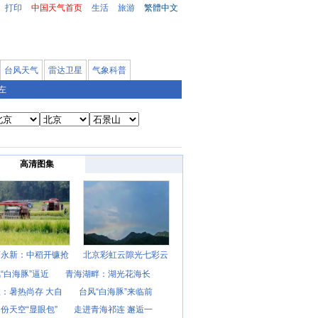
打印
中国天气首页
生活
旅游
繁體中文
台风天气
雷达卫星
气象科普
左
高清图集
西永新：中稻开镰抢
北京彩虹云隙光七彩云
“白海豚”逼近
青海湖畔：湖光花海长
：暑热尚存 大自
台风“白海豚”来临前
份天空“显眼包”
走进青海祁连 邂逅一