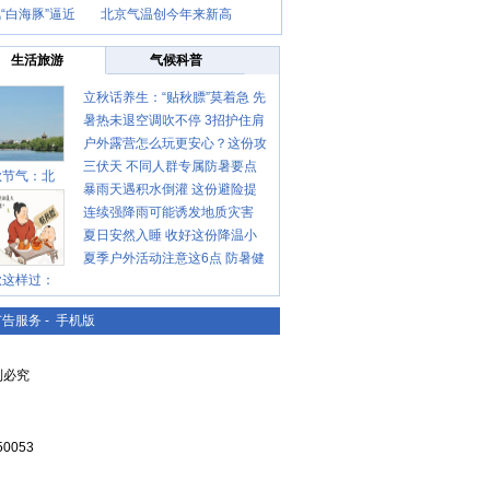
“白海豚”逼近
北京气温创今年来新高
生活旅游
气候科普
立秋话养生：“贴秋膘”莫着急 先
暑热未退空调吹不停 3招护住肩
清暑再防燥
户外露营怎么玩更安心？这份攻
颈不酸痛
三伏天 不同人群专属防暑要点
略请收好
秋节气：北
暴雨天遇积水倒灌 这份避险提
请收好
连续强降雨可能诱发地质灾害
示请收好
夏日安然入睡 收好这份降温小
这些前兆要知道
夏季户外活动注意这6点 防暑健
贴士
秋这样过：
身两不误
广告服务
-
手机版
复制必究
0053