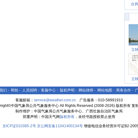
台风
立
立
我们
-
帮助
-
人员招聘
-
客服中心
-
版权声明
-
网站律师
-
网站地图
-
商务合作
-
客服邮箱：
service@weather.com.cn
广告服务：010-58991910
yright©中国气象局公共气象服务中心 All Rights Reserved (2008-2026) 版权所有 
制作维护：中国气象局公共气象服务中心、广西壮族自治区气象局
郑重声明：中国天气网
版权所有
，未经书面授权禁止使用
京ICP证010385-2号
京公网安备11041400134号
增值电信业务经营许可证B2-2005