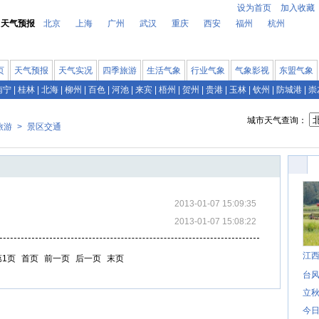
设为首页
加入收藏
天气预报
北京
上海
广州
武汉
重庆
西安
福州
杭州
页
天气预报
天气实况
四季旅游
生活气象
行业气象
气象影视
东盟气象
南宁
|
桂林
|
北海
|
柳州
|
百色
|
河池
|
来宾
|
梧州
|
贺州
|
贵港
|
玉林
|
钦州
|
防城港
|
崇
城市天气查询：
旅游
>
景区交通
2013-01-07 15:09:35
2013-01-07 15:08:22
江
第1页
首页
前一页
后一页
末页
台风
立秋
今日