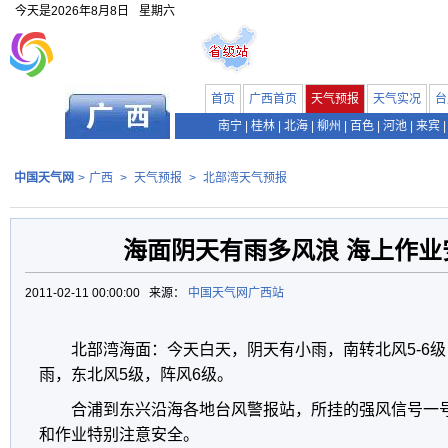
今天是
2026年8月8日
星期六
首页
广西首页
天气预报
天气实况
台
南宁
|
桂林
|
北海
|
柳州
|
百色
|
河池
|
来宾
|
中国天气网
>
广西
>
天气预报
>
北部湾天气预报
海面阴天有雨多风浪 海上作业
2011-02-11 00:00:00 来源：
中国天气网广西站
北部湾海面：今天白天，阴天有小雨，南转北风5-6级
雨，东北风5级，阵风6级。
合浦到东兴沿海各地台风警报站，所挂的强风信号一
和作业特别注意安全。