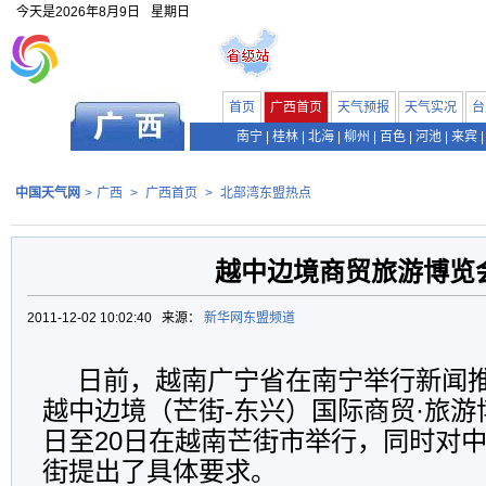
今天是
2026年8月9日
星期日
首页
广西首页
天气预报
天气实况
台
南宁
|
桂林
|
北海
|
柳州
|
百色
|
河池
|
来宾
|
中国天气网
>
广西
>
广西首页
>
北部湾东盟热点
越中边境商贸旅游博览
2011-12-02 10:02:40 来源：
新华网东盟频道
日前，越南广宁省在南宁举行新闻推介
越中边境（芒街-东兴）国际商贸·旅游博
日至20日在越南芒街市举行，同时对
街提出了具体要求。