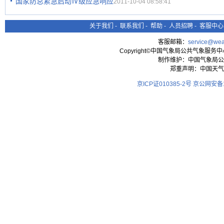
国家防总紧急启动Ⅳ级应急响应
2011-10-04 08:58:41
关于我们
-
联系我们
-
帮助
-
人员招聘
-
客服中心
客服邮箱：
service@wea
Copyright©中国气象局公共气象服务中心 All
制作维护：中国气象局公
郑重声明：中国天气
京ICP证010385-2号
京公网安备11